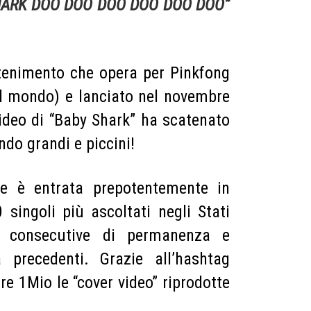
HARK DOO DOO DOO DOO DOO DOO”
ttenimento che opera per Pinkfong
el mondo) e lanciato nel novembre
video di “Baby Shark” ha scatenato
do grandi e piccini!
e è entrata prepotentemente in
 singoli più ascoltati negli Stati
e consecutive di permanenza e
precedenti. Grazie all’hashtag
e 1Mio le “cover video” riprodotte